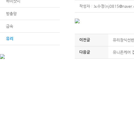
하이샷시
작성자 : 노수정(nj0815@naver.
방충망
금속
유리
유리장식선
이전글
유니온케어 
다음글