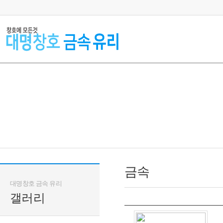
금속
대명창호 금속 유리
갤러리