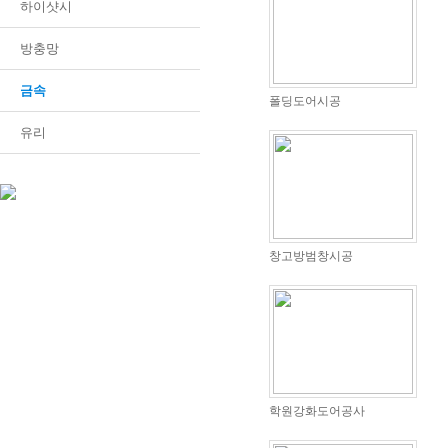
하이샷시
방충망
금속
폴딩도어시공
유리
창고방범창시공
학원강화도어공사