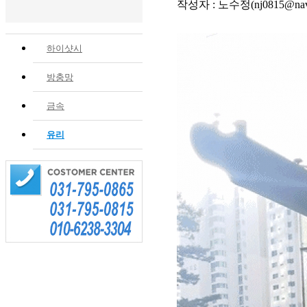
작성자 : 노수정(nj0815@nave
하이샷시
방충망
금속
유리