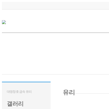
유리
대명창호 금속 유리
갤러리