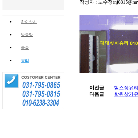
작성자 : 노수정(nj0815@nave
하이샷시
방충망
금속
유리
이전글
헬스장유
다음글
학원상가