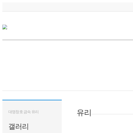
유리
대명창호 금속 유리
갤러리