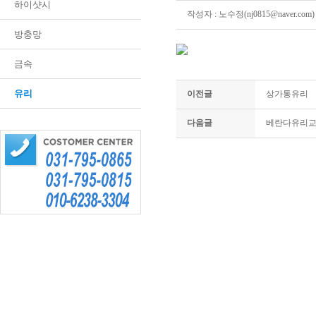
하이샷시
작성자 : 노수정(nj0815@naver.com)
방충망
금속
유리
이전글
상가통유리
다음글
베란다유리