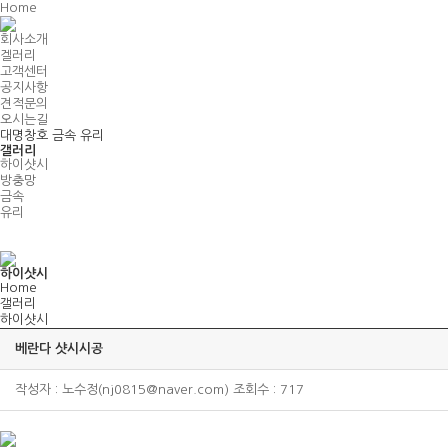
Home
회사소개
겔러리
고객센터
공지사항
견적문의
오시는길
대명창호 금속 유리
갤러리
하이샷시
방충망
금속
유리
하이샷시
Home
갤러리
하이샷시
베란다 샷시시공
작성자 : 노수정(nj0815@naver.com) 조회수 : 717